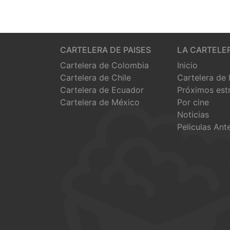
CARTELERA DE PAISES
LA CARTELE
Cartelera de Colombia
Inicio
Cartelera de Chile
Cartelera de
Cartelera de Ecuador
Próximos est
Cartelera de México
Por cine
Noticias
Peliculas Ant