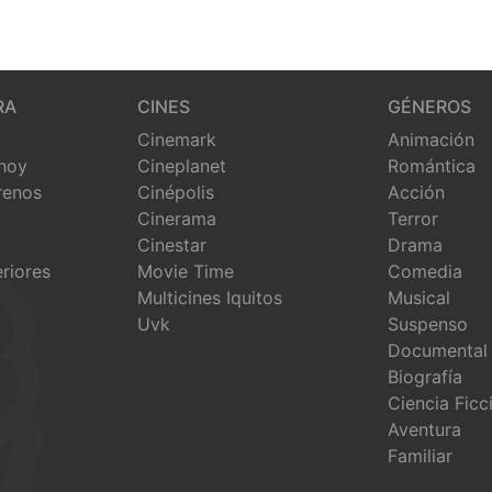
RA
CINES
GÉNEROS
Cinemark
Animación
 hoy
Cineplanet
Romántica
renos
Cinépolis
Acción
Cinerama
Terror
Cinestar
Drama
eriores
Movie Time
Comedia
Multicines Iquitos
Musical
Uvk
Suspenso
Documental
Biografía
Ciencia Ficc
Aventura
Familiar