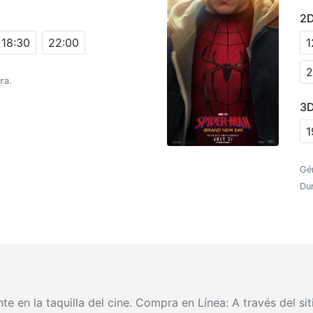
2
18:30
22:00
1
2
ra.
3
1
Gé
Du
 en la taquilla del cine. Compra en Línea: A través del sit