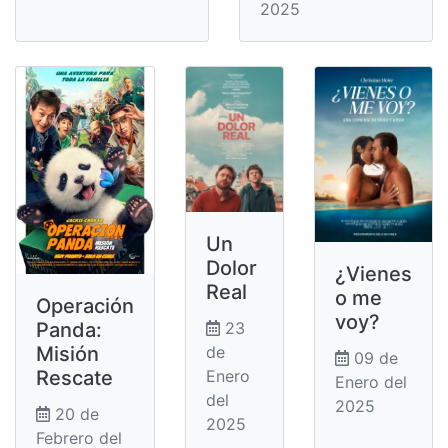
2025
Un
Dolor
¿Vienes
Real
o me
Operación
voy?
Panda:
23
Misión
de
09 de
Rescate
Enero
Enero del
del
2025
20 de
2025
Febrero del