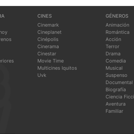
RA
CINES
GÉNEROS
Cinemark
Animación
 hoy
Cineplanet
Romántica
renos
Cinépolis
Acción
Cinerama
Terror
Cinestar
Drama
eriores
Movie Time
Comedia
Multicines Iquitos
Musical
Uvk
Suspenso
Documental
Biografía
Ciencia Ficc
Aventura
Familiar