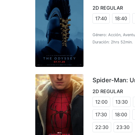
2D REGULAR
17:40
18:40
Género: Acción, Aventu
Duración: 2hrs 52min.
Spider-Man: U
2D REGULAR
12:00
13:30
17:30
18:00
22:30
23:30