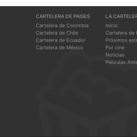
CARTELERA DE PAISES
LA CARTELE
Cartelera de Colombia
Inicio
Cartelera de Chile
Cartelera de
Cartelera de Ecuador
Próximos est
Cartelera de México
Por cine
Noticias
Peliculas Ant