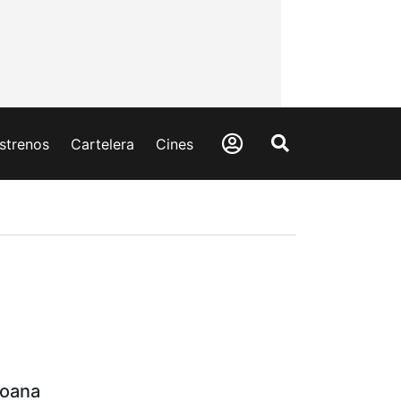
strenos
Cartelera
Cines
oana