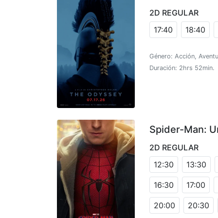
2D REGULAR
17:40
18:40
Género: Acción, Aventu
Duración: 2hrs 52min.
Spider-Man: U
2D REGULAR
12:30
13:30
16:30
17:00
20:00
20:30