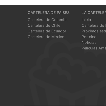
CARTELERA DE PAISES
LA CARTELE
Cartelera de Colombia
Inicio
Cartelera de Chile
Cartelera de
Cartelera de Ecuador
Próximos est
Cartelera de México
Por cine
Noticias
Peliculas Ant