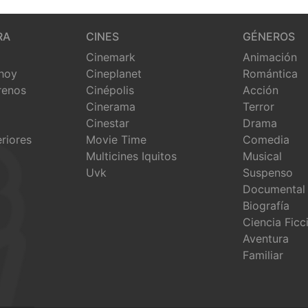
RA
CINES
GÉNEROS
Cinemark
Animación
 hoy
Cineplanet
Romántica
renos
Cinépolis
Acción
Cinerama
Terror
Cinestar
Drama
eriores
Movie Time
Comedia
Multicines Iquitos
Musical
Uvk
Suspenso
Documental
Biografía
Ciencia Ficc
Aventura
Familiar