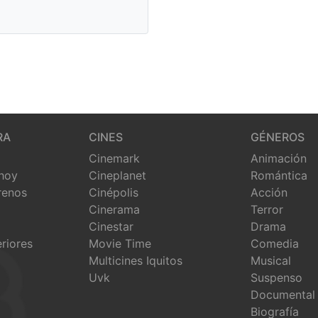
RA
CINES
GÉNEROS
Cinemark
Animación
 hoy
Cineplanet
Romántica
renos
Cinépolis
Acción
Cinerama
Terror
Cinestar
Drama
eriores
Movie Time
Comedia
Multicines Iquitos
Musical
Uvk
Suspenso
Documental
Biografía