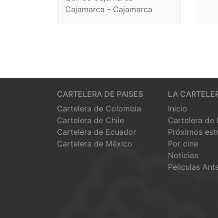
Cajamarca - Cajamarca
CARTELERA DE PAISES
LA CARTELE
Cartelera de Colombia
Inicio
Cartelera de Chile
Cartelera de
Cartelera de Ecuador
Próximos est
Cartelera de México
Por cine
Noticias
Peliculas Ant