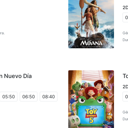
2
0
ra.
Gé
Dur
n Nuevo Día
T
2
05:50
06:50
08:40
0
Gé
Dur