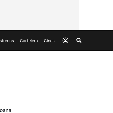
strenos
Cartelera
Cines
oana