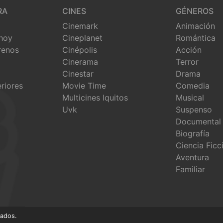
RA
CINES
GÉNEROS
Cinemark
Animación
 hoy
Cineplanet
Romántica
renos
Cinépolis
Acción
Cinerama
Terror
Cinestar
Drama
eriores
Movie Time
Comedia
Multicines Iquitos
Musical
Uvk
Suspenso
Documental
Biografía
Ciencia Ficc
Aventura
Familiar
vados.