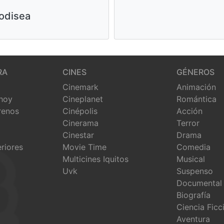
odisea
RA
CINES
GÉNEROS
Cinemark
Animación
 hoy
Cineplanet
Romántica
renos
Cinépolis
Acción
Cinerama
Terror
Cinestar
Drama
eriores
Movie Time
Comedia
Multicines Iquitos
Musical
Uvk
Suspenso
Documental
Biografía
Ciencia Ficc
Aventura