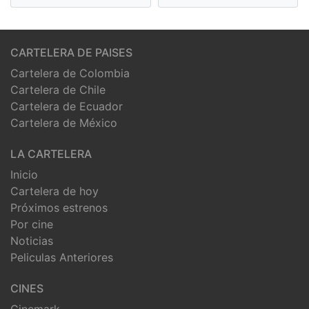
CARTELERA DE PAISES
Cartelera de Colombia
Cartelera de Chile
Cartelera de Ecuador
Cartelera de México
LA CARTELERA
Inicio
Cartelera de hoy
Próximos estrenos
Por cine
Noticias
Peliculas Anteriores
CINES
Cinemark