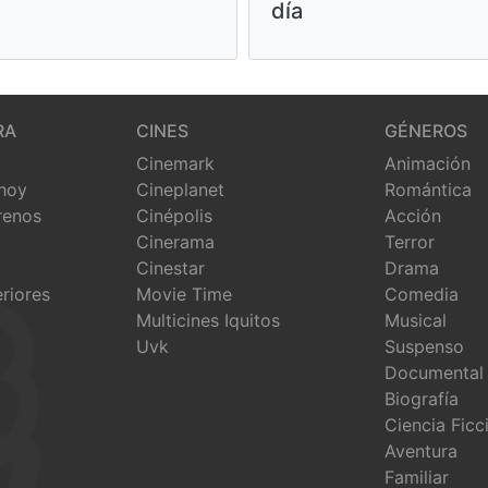
día
RA
CINES
GÉNEROS
Cinemark
Animación
 hoy
Cineplanet
Romántica
renos
Cinépolis
Acción
Cinerama
Terror
Cinestar
Drama
eriores
Movie Time
Comedia
Multicines Iquitos
Musical
Uvk
Suspenso
Documental
Biografía
Ciencia Ficc
Aventura
Familiar