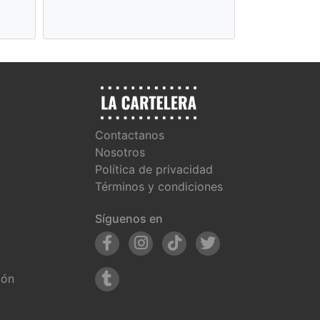
La odise
Contactanos
Nosotros
Política de privacidad
Términos y condiciones
Síguenos en
ión