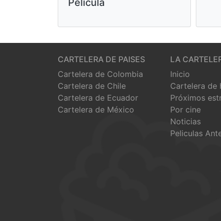
Película
CARTELERA DE PAISES
LA CARTELE
Cartelera de Colombia
Inicio
Cartelera de Chile
Cartelera de
Cartelera de Ecuador
Próximos est
Cartelera de México
Por cine
Noticias
Peliculas Ant