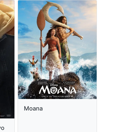
Moana
vo