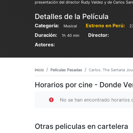
presentación del director Rudy Valdez y de Carlos San
Detalles de la Película
Categoría:
Estreno en Perú:
Musical
2
Duración:
Director:
1h 40 min
Actores:
Inicio
Películas Pasadas
Carlos: The Santana Jou
Horarios por cine - Donde Ve
No se han encontrado horarios d
Otras peliculas en cartelera