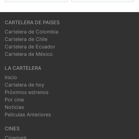
CARTELERA DE PAISES
Cartelera de Colombia
Cartelera de Chile
Cartelera de Ecuador
Cartelera de México
LA CARTELERA
Inicio
Cartelera de hoy
Próximos estrenos
Por cine
Noticias
Peliculas Anteriores
CINES
Cinemark