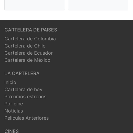
CARTELERA DE PAISES
Cartelera de Colombia
Cartelera de Chile
Cartelera de Ecuador
Cartelera de México
LA CARTELERA
Inicio
Cartelera de hoy
Próximos estrenos
Por cine
Noticias
Peliculas Anteriores
CINES