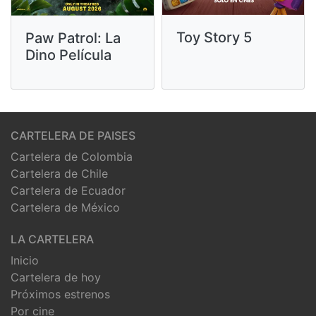
Toy Story 5
Paw Patrol: La
Dino Película
CARTELERA DE PAISES
Cartelera de Colombia
Cartelera de Chile
Cartelera de Ecuador
Cartelera de México
LA CARTELERA
Inicio
Cartelera de hoy
Próximos estrenos
Por cine