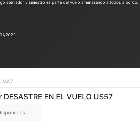
go aterrador y siniestro es parte del vuelo amenazando a todos a bordo. L
/01/2022
O US57
Ver DESASTRE EN EL VUELO US57
isponibles.