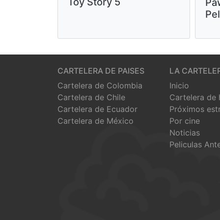
Toy Story 5
Paw
Pel
CARTELERA DE PAISES
LA CARTELE
Cartelera de Colombia
Inicio
Cartelera de Chile
Cartelera de
Cartelera de Ecuador
Próximos est
Cartelera de México
Por cine
Noticias
Peliculas Ant