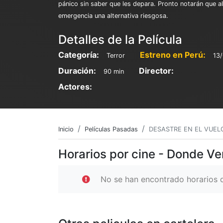
pánico sin saber que les depara. Pronto notarán que al
emergencia una alternativa riesgosa.
Detalles de la Película
Categoría:
Estreno en Perú:
Terror
13
Duración:
Director:
90 min
Actores:
Inicio
Películas Pasadas
DESASTRE EN EL VUEL
Horarios por cine - Donde 
No se han encontrado horarios d