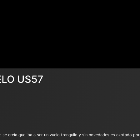
ELO US57
se creía que iba a ser un vuelo tranquilo y sin novedades es azotado por