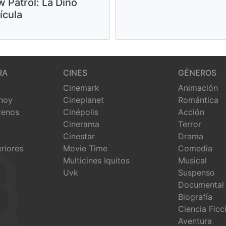
 Patrol: La Dino
ícula
RA
CINES
GÉNEROS
Cinemark
Animación
 hoy
Cineplanet
Romántica
renos
Cinépolis
Acción
Cinerama
Terror
Cinestar
Drama
eriores
Movie Time
Comedia
Multicines Iquitos
Musical
Uvk
Suspenso
Documental
Biografía
Ciencia Ficc
Aventura