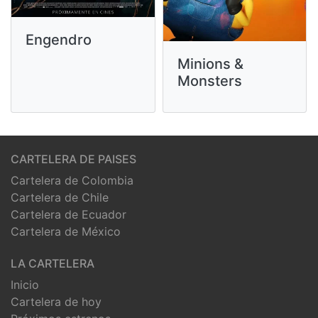
Engendro
Minions &
Monsters
CARTELERA DE PAISES
Cartelera de Colombia
Cartelera de Chile
Cartelera de Ecuador
Cartelera de México
LA CARTELERA
Inicio
Cartelera de hoy