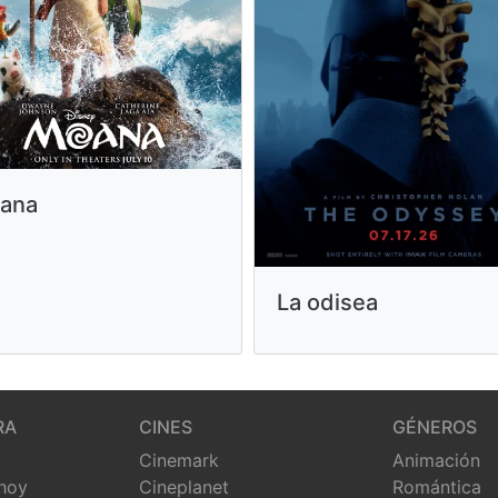
ana
La odisea
RA
CINES
GÉNEROS
Cinemark
Animación
 hoy
Cineplanet
Romántica