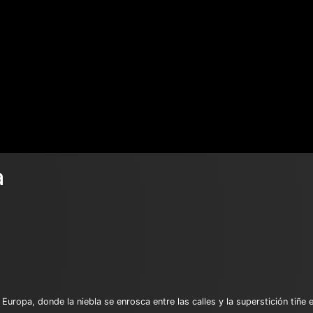
a
 Europa, donde la niebla se enrosca entre las calles y la superstición tiñe e