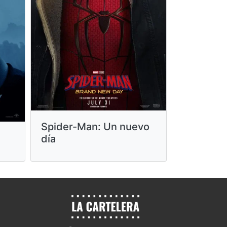
Paw Patro
Spider-Man: Un nuevo
Película
día