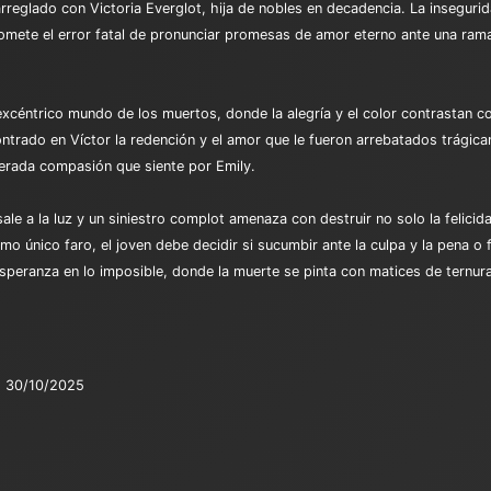
reglado con Victoria Everglot, hija de nobles en decadencia. La insegurida
mete el error fatal de pronunciar promesas de amor eterno ante una rama 
excéntrico mundo de los muertos, donde la alegría y el color contrastan con
ontrado en Víctor la redención y el amor que le fueron arrebatados trági
sperada compasión que siente por Emily.
le a la luz y un siniestro complot amenaza con destruir no solo la felicida
 único faro, el joven debe decidir si sucumbir ante la culpa y la pena o f
a esperanza en lo imposible, donde la muerte se pinta con matices de ternur
30/10/2025