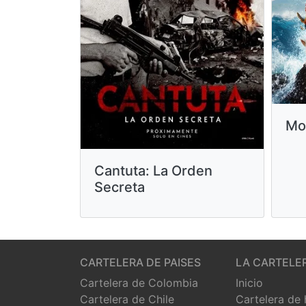
Mo
Cantuta: La Orden
Secreta
CARTELERA DE PAISES
LA CARTELE
Cartelera de Colombia
Inicio
Cartelera de Chile
Cartelera de