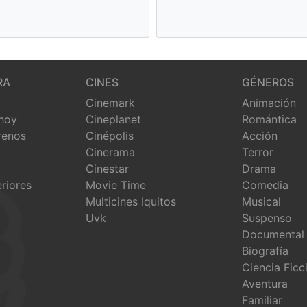
RA
CINES
GÉNEROS
Cinemark
Animación
 hoy
Cineplanet
Romántica
renos
Cinépolis
Acción
Cinerama
Terror
Cinestar
Drama
eriores
Movie Time
Comedia
Multicines Iquitos
Musical
Uvk
Suspenso
Documental
Biografía
Ciencia Ficc
Aventura
Familiar