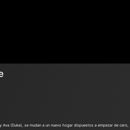
e
) y Ava (Duke), se mudan a un nuevo hogar dispuestos a empezar de cero, 