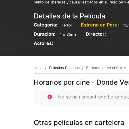
punto de liberarse y causar estragos en su relación y 
Detalles de la Película
Categoría:
Estreno en Perú:
Terror
13
Duración:
Director:
1hr 35min
Actores:
Inicio
Películas Pasadas
El Demonio en el Cofre
Horarios por cine - Donde Ve
No se han encontrado horarios d
Otras peliculas en cartelera