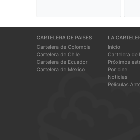
CARTELERA DE PAISES
LA CARTELE
Cartelera de Colombia
Inicio
Cartelera de Chile
Cartelera de
Cartelera de Ecuador
Próximos est
Cartelera de México
Por cine
Noticias
Peliculas Ant