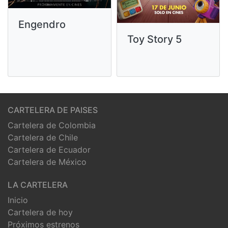
Engendro
Toy Story 5
CARTELERA DE PAISES
Cartelera de Colombia
Cartelera de Chile
Cartelera de Ecuador
Cartelera de México
LA CARTELERA
Inicio
Cartelera de hoy
Próximos estrenos