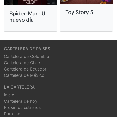
Toy Story 5
Spider-Man: Un
nuevo día
CARTELERA DE PAISES
Cartelera de Colombia
Cartelera de Chile
Cartelera de Ecuador
Cartelera de México
LA CARTELERA
Inicio
Cartelera de hoy
Próximos estrenos
Por cine