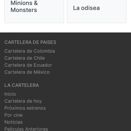
Minions &
La odisea
Monsters
CARTELERA DE PAISES
Cartelera de Colombia
Cartelera de Chile
Cartelera de Ecuador
Cartelera de México
LA CARTELERA
Inicio
Cartelera de hoy
Próximos estrenos
Por cine
Noticias
Peliculas Anteriores