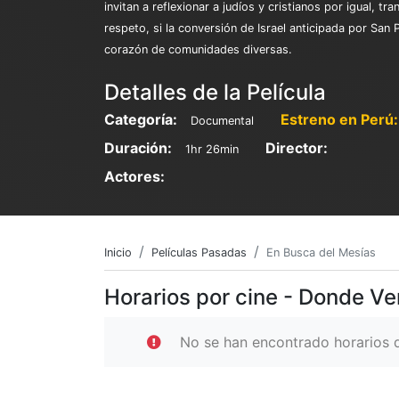
invitan a reflexionar a judíos y cristianos por igual,
respeto, si la conversión de Israel anticipada por San 
corazón de comunidades diversas.
Detalles de la Película
Categoría:
Estreno en Perú:
Documental
Duración:
Director:
1hr 26min
Actores:
Inicio
Películas Pasadas
En Busca del Mesías
Horarios por cine - Donde Ve
No se han encontrado horarios d