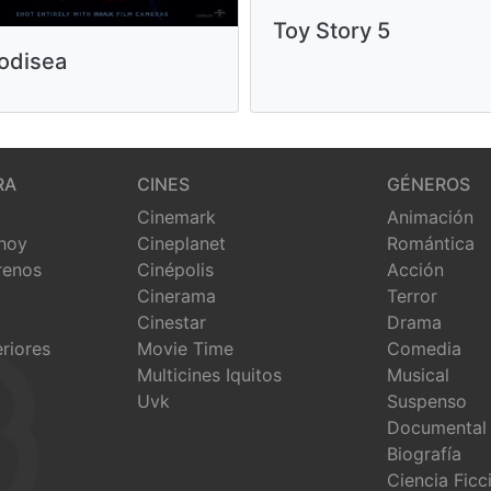
Toy Story 5
odisea
RA
CINES
GÉNEROS
Cinemark
Animación
 hoy
Cineplanet
Romántica
renos
Cinépolis
Acción
Cinerama
Terror
Cinestar
Drama
eriores
Movie Time
Comedia
Multicines Iquitos
Musical
Uvk
Suspenso
Documental
Biografía
Ciencia Ficc