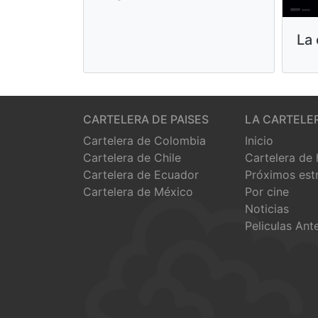
La 
CARTELERA DE PAISES
LA CARTELE
Cartelera de Colombia
Inicio
Cartelera de Chile
Cartelera de
Cartelera de Ecuador
Próximos est
Cartelera de México
Por cine
Noticias
Peliculas Ant