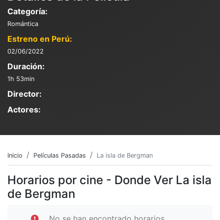
Categoría:
Romántica
Estreno en Perú:
02/06/2022
Duración:
1h 53min
Director:
Actores:
Inicio
Películas Pasadas
La isla de Bergman
Horarios por cine - Donde Ver La isla
de Bergman
No se han encontrado horarios