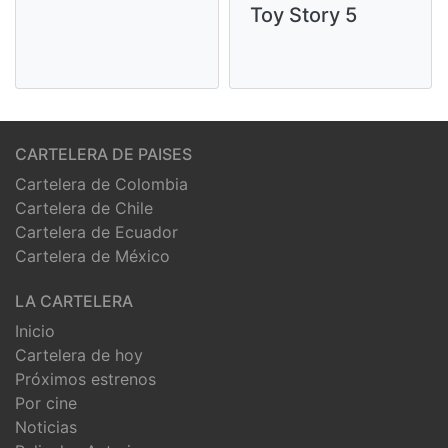
Toy Story 5
CARTELERA DE PAISES
Cartelera de Colombia
Cartelera de Chile
Cartelera de Ecuador
Cartelera de México
LA CARTELERA
Inicio
Cartelera de hoy
Próximos estrenos
Por cine
Noticias