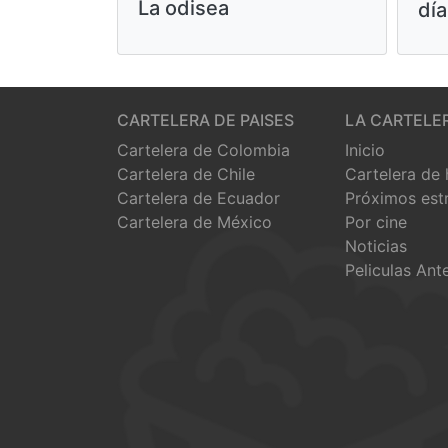
La odisea
día
CARTELERA DE PAISES
LA CARTELE
Cartelera de Colombia
Inicio
Cartelera de Chile
Cartelera de
Cartelera de Ecuador
Próximos est
Cartelera de México
Por cine
Noticias
Peliculas Ant