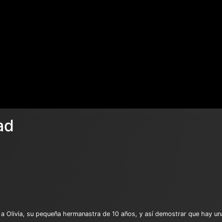
ad
 a Olivia, su pequeña hermanastra de 10 años, y así demostrar que hay un