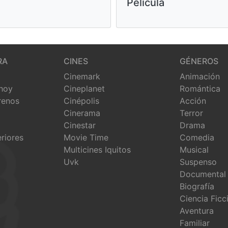
Película
RA
CINES
GÉNEROS
Cinemark
Animación
 hoy
Cineplanet
Romántica
renos
Cinépolis
Acción
Cinerama
Terror
Cinestar
Drama
eriores
Movie Time
Comedia
Multicines Iquitos
Musical
Uvk
Suspenso
Documental
Biografía
Ciencia Ficc
Aventura
Familiar