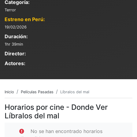
Categoría:
Terror
Estreno en Perú:
19/02/2026
Duración:
1hr 39min
Director:
Actores:
Inicio
Películas Pasadas
Líbralos del mal
Horarios por cine - Donde Ver
Líbralos del mal
No se han encontrado horarios