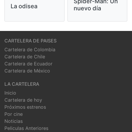
Spider-Man: Un
La odisea
nuevo día
CARTELERA DE PAISES
Cartelera de Colombia
Cartelera de Chile
Cartelera de Ecuador
Cartelera de México
LA CARTELERA
Inicio
Cartelera de hoy
Próximos estrenos
Por cine
Noticias
Peliculas Anteriores