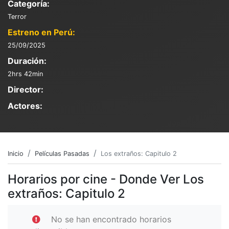
Categoría:
Terror
Estreno en Perú:
25/09/2025
Duración:
2hrs 42min
Director:
Actores:
Inicio
Películas Pasadas
Los extraños: Capitulo 2
Horarios por cine - Donde Ver Los
extraños: Capitulo 2
No se han encontrado horarios