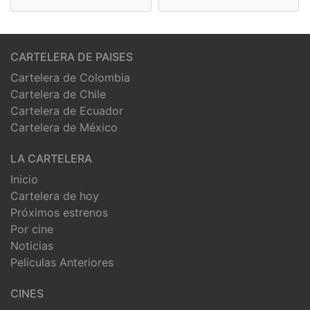
CARTELERA DE PAISES
Cartelera de Colombia
Cartelera de Chile
Cartelera de Ecuador
Cartelera de México
LA CARTELERA
Inicio
Cartelera de hoy
Próximos estrenos
Por cine
Noticias
Peliculas Anteriores
CINES