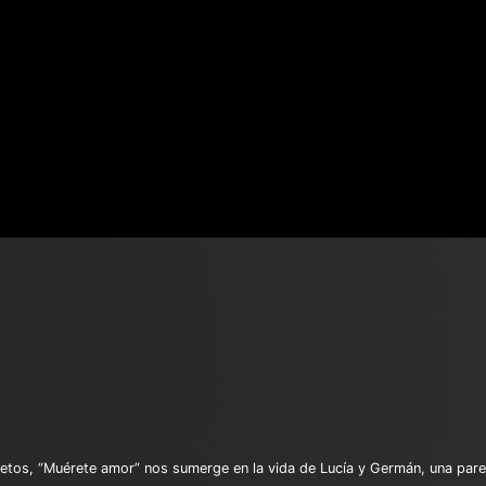
etos, “Muérete amor” nos sumerge en la vida de Lucía y Germán, una parej