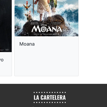
Moana
vo
La odise