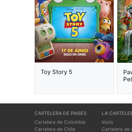
Toy Story 5
Paw
Pel
CARTELERA DE PAISES
LA CARTELE
Cartelera de Colombia
Inicio
Cartelera de Chile
Cartelera de