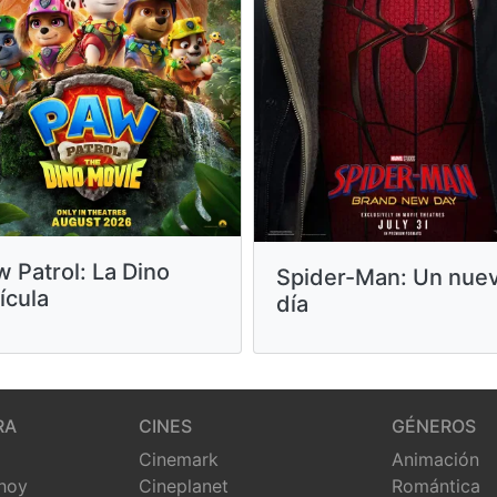
 Patrol: La Dino
Spider-Man: Un nue
ícula
día
RA
CINES
GÉNEROS
Cinemark
Animación
 hoy
Cineplanet
Romántica