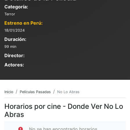
Categoría:
Terror
Estreno en Perú:
18/01/2024
Duración:
99 min
Director:
Actores:
Inicio
Películas Pasadas
No Lo Abras
Horarios por cine - Donde Ver No Lo
Abras
No se han encontrado horarios