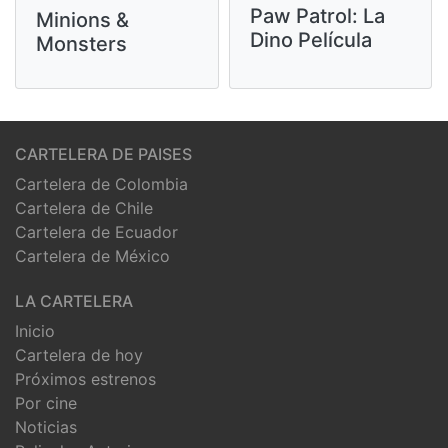
Paw Patrol: La
Minions &
Dino Película
Monsters
CARTELERA DE PAISES
Cartelera de Colombia
Cartelera de Chile
Cartelera de Ecuador
Cartelera de México
LA CARTELERA
Inicio
Cartelera de hoy
Próximos estrenos
Por cine
Noticias