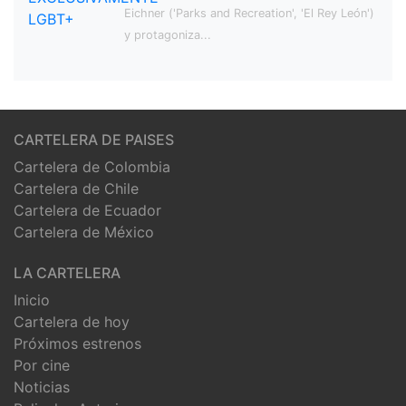
Eichner ('Parks and Recreation', 'El Rey León')
y protagoniza...
CARTELERA DE PAISES
Cartelera de Colombia
Cartelera de Chile
Cartelera de Ecuador
Cartelera de México
LA CARTELERA
Inicio
Cartelera de hoy
Próximos estrenos
Por cine
Noticias