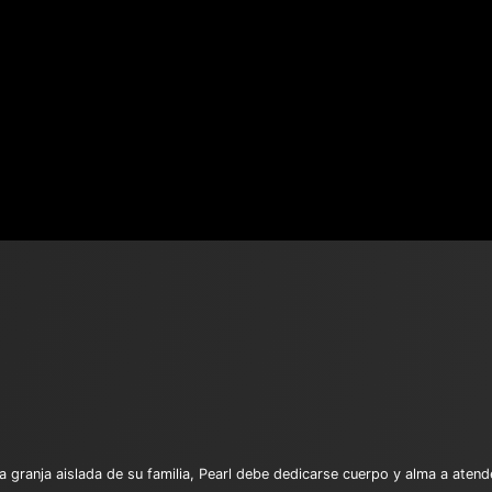
la granja aislada de su familia, Pearl debe dedicarse cuerpo y alma a ate