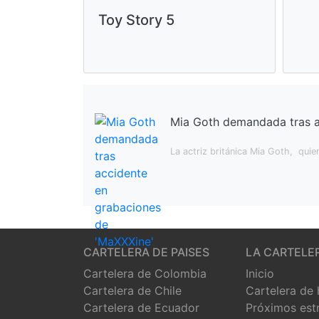
Toy Story 5
Mia Goth demandada tras a
La actriz británica Mia Goth, quie
CARTELERA DE PAISES
LA CARTELE
Cartelera de Colombia
Inicio
Cartelera de Chile
Cartelera de
Cartelera de Ecuador
Próximos est