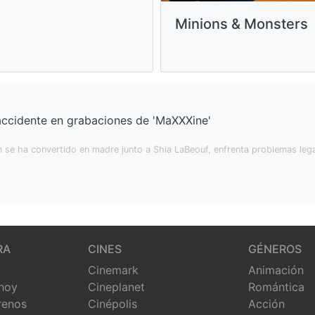
Minions & Monsters
ccidente en grabaciones de 'MaXXXine'
n se ha convertido en madre junto a Shia LaBeouf, enfrenta problemas legal
RA
CINES
GÉNEROS
Cinemark
Animación
 hoy
Cineplanet
Romántica
renos
Cinépolis
Acción