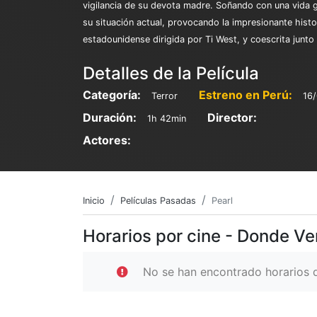
vigilancia de su devota madre. Soñando con una vida g
su situación actual, provocando la impresionante histor
estadounidense dirigida por Ti West, y coescrita junto
Detalles de la Película
Categoría:
Estreno en Perú:
Terror
16
Duración:
Director:
1h 42min
Actores:
Inicio
Películas Pasadas
Pearl
Horarios por cine - Donde Ve
No se han encontrado horarios d