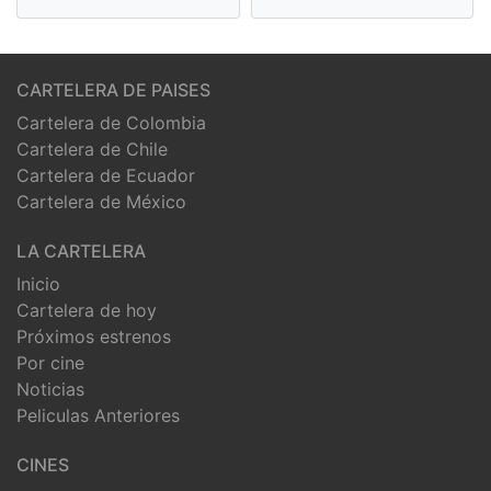
CARTELERA DE PAISES
Cartelera de Colombia
Cartelera de Chile
Cartelera de Ecuador
Cartelera de México
LA CARTELERA
Inicio
Cartelera de hoy
Próximos estrenos
Por cine
Noticias
Peliculas Anteriores
CINES