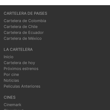
CARTELERA DE PAISES
Cartelera de Colombia
Cartelera de Chile
Cartelera de Ecuador
Cartelera de México
LA CARTELERA
Inicio
Cartelera de hoy
Próximos estrenos
Por cine
Noticias
Peliculas Anteriores
CINES
Cinemark