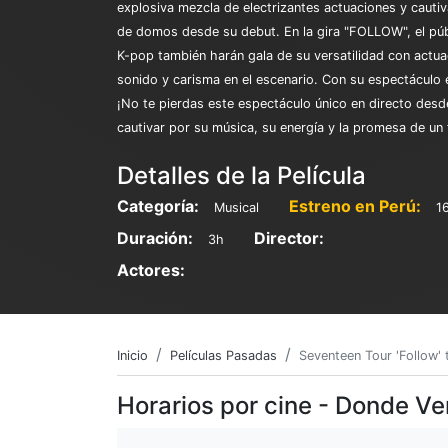
explosiva mezcla de electrizantes actuaciones y caut
de domos desde su debut. En la gira "FOLLOW", el públi
K-pop también harán gala de su versatilidad con actua
sonido y carisma en el escenario. Con su espectáculo 
¡No te pierdas este espectáculo único en directo des
cautivar por su música, su energía y la promesa de un
Detalles de la Película
Categoría:
Estreno en Perú:
Musical
1
Duración:
Director:
3h
Actores:
Inicio
Películas Pasadas
Seventeen Tour 'Follow' 
Horarios por cine - Donde Ve