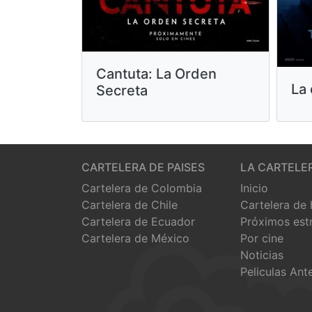
Cantuta: La Orden
La 
Secreta
CARTELERA DE PAISES
LA CARTELE
Cartelera de Colombia
Inicio
Cartelera de Chile
Cartelera de
Cartelera de Ecuador
Próximos est
Cartelera de México
Por cine
Noticias
Peliculas Ant