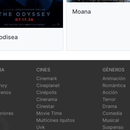
Moana
odisea
RA
CINES
GÉNEROS
Cinemark
Animación
 hoy
Cineplanet
Romántica
renos
Cinépolis
Acción
Cinerama
Terror
Cinestar
Drama
eriores
Movie Time
Comedia
Multicines Iquitos
Musical
Uvk
Suspenso