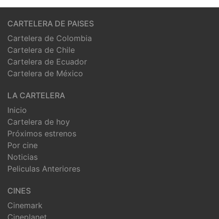
CARTELERA DE PAISES
Cartelera de Colombia
Cartelera de Chile
Cartelera de Ecuador
Cartelera de México
LA CARTELERA
Inicio
Cartelera de hoy
Próximos estrenos
Por cine
Noticias
Peliculas Anteriores
CINES
Cinemark
Cineplanet