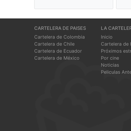
CARTELERA DE PAISES
LA CARTELE
Cartelera de Colombia
Inicio
Cartelera de Chile
Cartelera de
Cartelera de Ecuador
Próximos est
Cartelera de México
Por cine
Noticias
Peliculas Ant