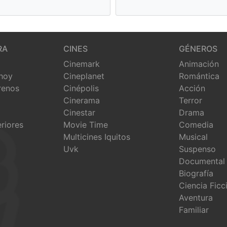
RA
CINES
GÉNEROS
Cinemark
Animación
 hoy
Cineplanet
Romántica
renos
Cinépolis
Acción
Cinerama
Terror
Cinestar
Drama
eriores
Movie Time
Comedia
Multicines Iquitos
Musical
Uvk
Suspenso
Documental
Biografía
Ciencia Ficc
Aventura
Familiar