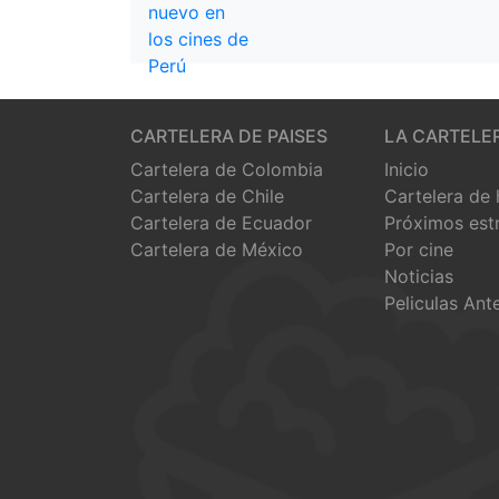
CARTELERA DE PAISES
LA CARTELE
Cartelera de Colombia
Inicio
Cartelera de Chile
Cartelera de
Cartelera de Ecuador
Próximos est
Cartelera de México
Por cine
Noticias
Peliculas Ant