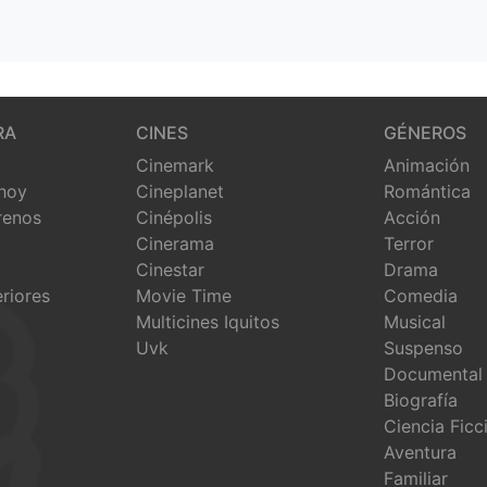
RA
CINES
GÉNEROS
Cinemark
Animación
 hoy
Cineplanet
Romántica
renos
Cinépolis
Acción
Cinerama
Terror
Cinestar
Drama
eriores
Movie Time
Comedia
Multicines Iquitos
Musical
Uvk
Suspenso
Documental
Biografía
Ciencia Ficc
Aventura
Familiar