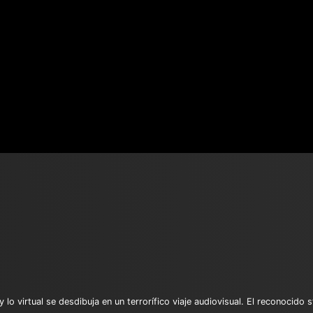
 y lo virtual se desdibuja en un terrorífico viaje audiovisual. El reconocid