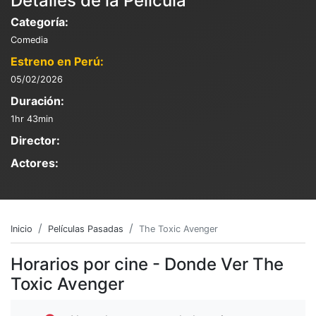
Detalles de la Película
Categoría:
Comedia
Estreno en Perú:
05/02/2026
Duración:
1hr 43min
Director:
Actores:
Inicio
Películas Pasadas
The Toxic Avenger
Horarios por cine - Donde Ver The
Toxic Avenger