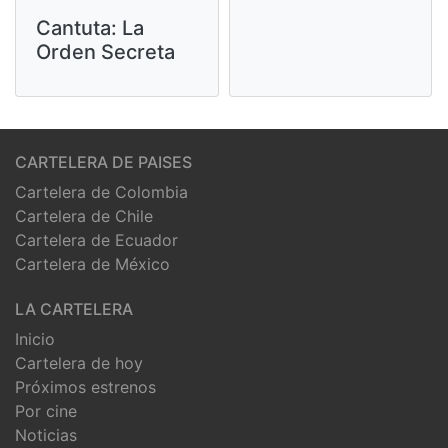
Cantuta: La
Orden Secreta
CARTELERA DE PAISES
Cartelera de Colombia
Cartelera de Chile
Cartelera de Ecuador
Cartelera de México
LA CARTELERA
Inicio
Cartelera de hoy
Próximos estrenos
Por cine
Noticias