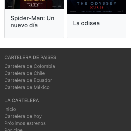
Spider-Man: Un
La odisea
nuevo día
CARTELERA DE PAISES
Cartelera de Colombia
Cartelera de Chile
Cartelera de Ecuador
Cartelera de México
LA CARTELERA
Inicio
Cartelera de hoy
Próximos estrenos
Por cine