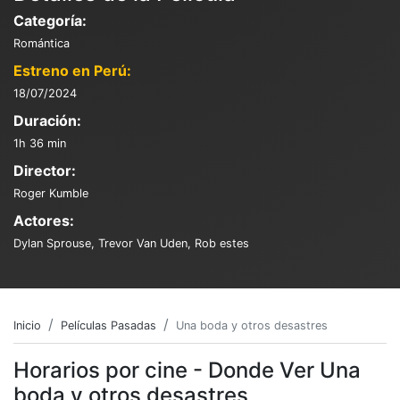
Categoría:
Romántica
Estreno en Perú:
18/07/2024
Duración:
1h 36 min
Director:
Roger Kumble
Actores:
Dylan Sprouse, Trevor Van Uden, Rob estes
Inicio
Películas Pasadas
Una boda y otros desastres
Horarios por cine - Donde Ver Una
boda y otros desastres