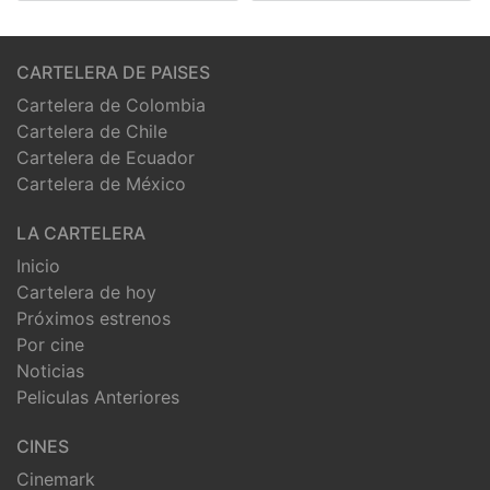
CARTELERA DE PAISES
Cartelera de Colombia
Cartelera de Chile
Cartelera de Ecuador
Cartelera de México
LA CARTELERA
Inicio
Cartelera de hoy
Próximos estrenos
Por cine
Noticias
Peliculas Anteriores
CINES
Cinemark