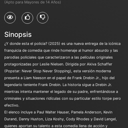
(Apto para Mayores de 14 Años)
Sinopsis
¿Y donde esta el policia? (2025) es una nueva entrega de la icónica
franquicia de comedia que rinde homenaje al humor absurdo y las
parodias policiales que caracterizaron a las películas originales
protagonizadas por Leslie Nielsen. Dirigida por Akiva Schaffer
(Popstar: Never Stop Never Stopping), esta versión moderna
presenta a Liam Neeson en el papel de Frank Drebin Jr., hijo del
legendario teniente Frank Drebin. La historia sigue a Drebin Jr.
mientras intenta mantener el legado de su padre, enfrentándose a
criminales y situaciones ridículas con su particular estilo torpe pero
efectivo. ​
El elenco incluye a Paul Walter Hauser, Pamela Anderson, Kevin
Durand, Danny Huston, Liza Koshy, Cody Rhodes y David Lengel,
quienes aportan su talento a esta comedia llena de acción y