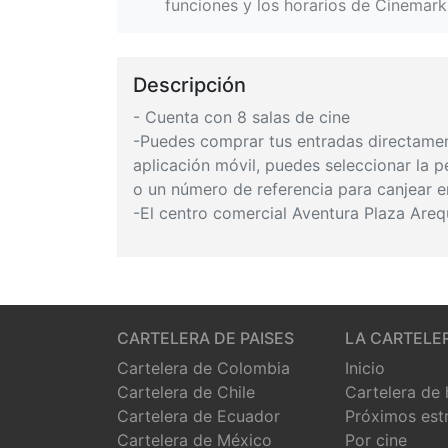
funciones y los horarios de Cinemark
Descripción
- Cuenta con 8 salas de cine
-Puedes comprar tus entradas directamente
aplicación móvil, puedes seleccionar la pe
o un número de referencia para canjear en
-El centro comercial Aventura Plaza Arequ
CARTELERA DE PAISES
LA CARTELE
Cartelera de Colombia
Inicio
Cartelera de Chile
Cartelera de
Cartelera de Ecuador
Próximos est
Cartelera de México
Por cine