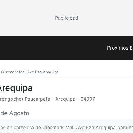
Publicidad
Proximos E
Cinemark Mall Ave Pza Arequipa
Arequipa
rongoche) Paucarpata - Arequipa - 04007
8 de Agosto
las en cartelera de Cinemark Mall Ave Pza Arequipa para 