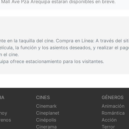
 Mall Ave Pza Arequipa estaran disponibles en breve.
 en la taquilla del cine. Compra en Línea: A través del si
lícula, la función y los asientos deseados, y realizar el pa
 el cine.
ipa ofrece estacionamiento para los visitantes.
RA
CINES
GÉNEROS
Cinemark
Animación
 hoy
Cineplanet
Romántica
renos
Cinépolis
Acción
Cinerama
Terror