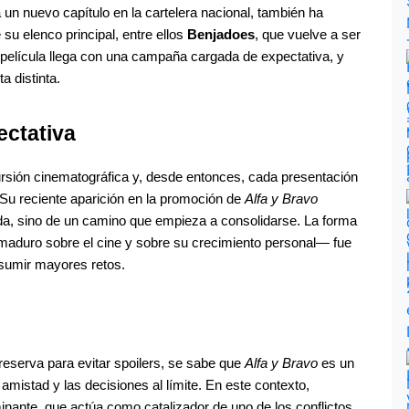
 un nuevo capítulo en la cartelera nacional, también ha 
su elenco principal, entre ellos 
Benjadoes
, que vuelve a ser 
 película llega con una campaña cargada de expectativa, y 
a distinta.
ectativa
ursión cinematográfica y, desde entonces, cada presentación 
Su reciente aparición en la promoción de 
Alfa y Bravo
ada, sino de un camino que empieza a consolidarse. La forma 
duro sobre el cine y sobre su crecimiento personal— fue 
asumir mayores retos.
reserva para evitar spoilers, se sabe que 
Alfa y Bravo
 es un 
a amistad y las decisiones al límite. En este contexto, 
inante, que actúa como catalizador de uno de los conflictos 