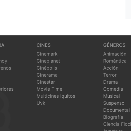
RA
CINES
GÉNEROS
Cinemark
Animación
 hoy
Cineplanet
Romántica
renos
Cinépolis
Acción
Cinerama
Terror
Cinestar
Drama
eriores
Movie Time
Comedia
Multicines Iquitos
Musical
Uvk
Suspenso
Documental
Biografía
Ciencia Ficc