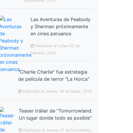
Noviembre, 2014
Las Aventuras de Peabody
y Sherman próximamente
en cines peruanos
Publicado el Lunes 03 de
Febrero, 2014
"Charlie Charlie" fue estrategia
de película de terror "La Horca"
Publicado el Jueves 28 de Mayo, 2015
Teaser tráiler de "Tomorrowland:
Un lugar donde todo es posible"
Publicado el Jueves 27 de Noviembre,