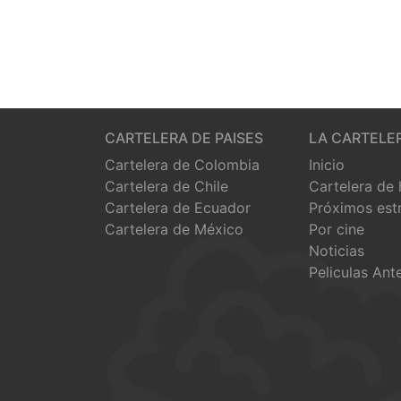
CARTELERA DE PAISES
LA CARTELE
Cartelera de Colombia
Inicio
Cartelera de Chile
Cartelera de
Cartelera de Ecuador
Próximos est
Cartelera de México
Por cine
Noticias
Peliculas Ant