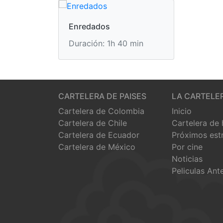
Enredados
Duración: 1h 40 min
CARTELERA DE PAISES
LA CARTELE
Cartelera de Colombia
Inicio
Cartelera de Chile
Cartelera de
Cartelera de Ecuador
Próximos est
Cartelera de México
Por cine
Noticias
Peliculas Ant