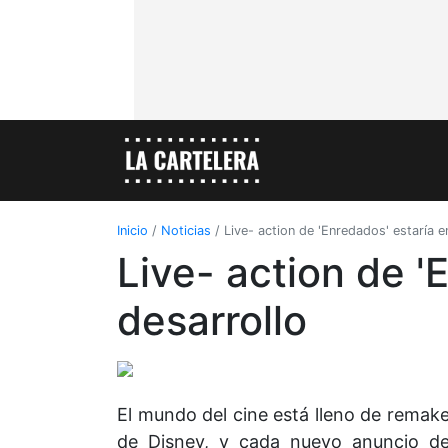
Inicio
/
Noticias
/
Live- action de 'Enredados' estaría e
Live- action de '
desarrollo
El mundo del cine está lleno de remak
de Disney, y cada nuevo anuncio de