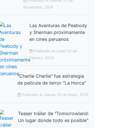
Publicado el Jueves 27 de
Noviembre, 2014
Las Aventuras de Peabody
y Sherman próximamente
en cines peruanos
Publicado el Lunes 03 de
Febrero, 2014
"Charlie Charlie" fue estrategia
de película de terror "La Horca"
Publicado el Jueves 28 de Mayo, 2015
Teaser tráiler de "Tomorrowland:
Un lugar donde todo es posible"