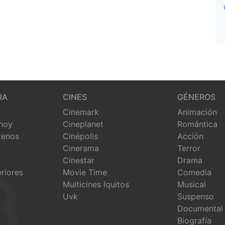
RA
CINES
GÉNEROS
Cinemark
Animación
 hoy
Cineplanet
Romántica
renos
Cinépolis
Acción
Cinerama
Terror
Cinestar
Drama
eriores
Movie Time
Comedia
Multicines Iquitos
Musical
Uvk
Suspenso
Documental
Biografía