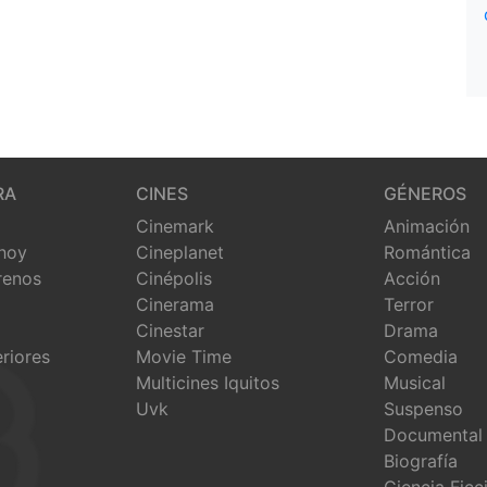
RA
CINES
GÉNEROS
Cinemark
Animación
 hoy
Cineplanet
Romántica
renos
Cinépolis
Acción
Cinerama
Terror
Cinestar
Drama
eriores
Movie Time
Comedia
Multicines Iquitos
Musical
Uvk
Suspenso
Documental
Biografía