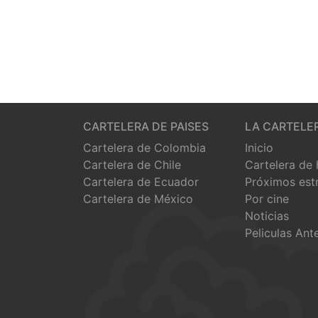
CARTELERA DE PAISES
LA CARTELE
Cartelera de Colombia
Inicio
Cartelera de Chile
Cartelera de
Cartelera de Ecuador
Próximos est
Cartelera de México
Por cine
Noticias
Peliculas Ant