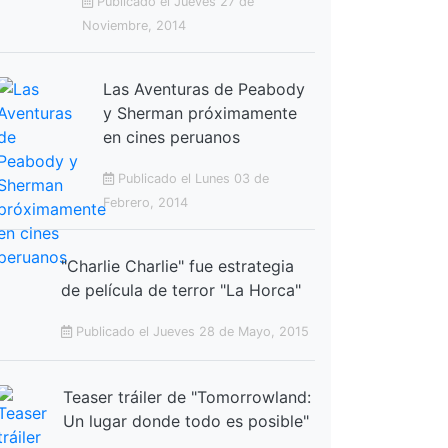
Publicado el Jueves 27 de
Noviembre, 2014
Las Aventuras de Peabody
y Sherman próximamente
en cines peruanos
Publicado el Lunes 03 de
Febrero, 2014
"Charlie Charlie" fue estrategia
de película de terror "La Horca"
Publicado el Jueves 28 de Mayo, 2015
Teaser tráiler de "Tomorrowland:
Un lugar donde todo es posible"