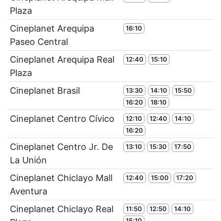
Plaza
Cineplanet Arequipa
16:10
Paseo Central
Cineplanet Arequipa Real
12:40
15:10
Plaza
Cineplanet Brasil
13:30
14:10
15:50
16:20
18:10
Cineplanet Centro Cívico
12:10
12:40
14:10
16:20
Cineplanet Centro Jr. De
13:10
15:30
17:50
La Unión
Cineplanet Chiclayo Mall
12:40
15:00
17:20
Aventura
Cineplanet Chiclayo Real
11:50
12:50
14:10
15:10