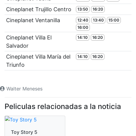
Cineplanet Trujillo Centro
13:50
16:20
Cineplanet Ventanilla
12:40
13:40
15:00
16:00
Cineplanet Villa El
14:10
16:20
Salvador
Cineplanet Villa María del
14:10
16:20
Triunfo
Walter Meneses
Peliculas relacionadas a la noticia
Toy Story 5