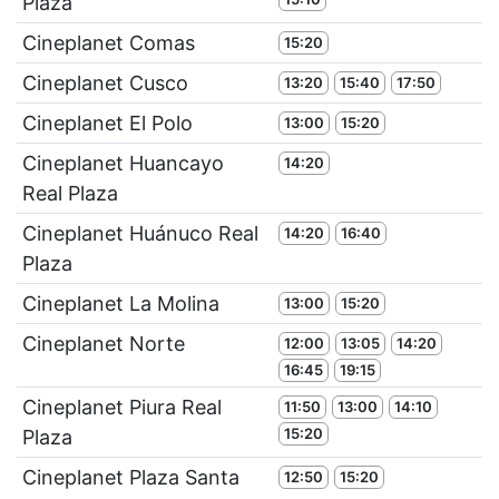
Plaza
Cineplanet Comas
15:20
Cineplanet Cusco
13:20
15:40
17:50
Cineplanet El Polo
13:00
15:20
Cineplanet Huancayo
14:20
Real Plaza
Cineplanet Huánuco Real
14:20
16:40
Plaza
Cineplanet La Molina
13:00
15:20
Cineplanet Norte
12:00
13:05
14:20
16:45
19:15
Cineplanet Piura Real
11:50
13:00
14:10
15:20
Plaza
Cineplanet Plaza Santa
12:50
15:20