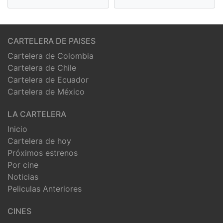
CARTELERA DE PAISES
Cartelera de Colombia
Cartelera de Chile
Cartelera de Ecuador
Cartelera de México
LA CARTELERA
Inicio
Cartelera de hoy
Próximos estrenos
Por cine
Noticias
Peliculas Anteriores
CINES