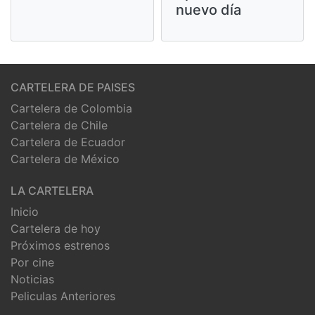
nuevo día
CARTELERA DE PAISES
Cartelera de Colombia
Cartelera de Chile
Cartelera de Ecuador
Cartelera de México
LA CARTELERA
Inicio
Cartelera de hoy
Próximos estrenos
Por cine
Noticias
Peliculas Anteriores