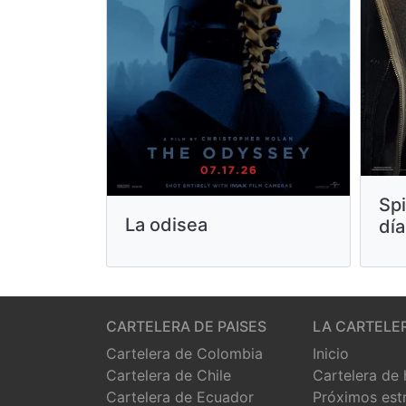
Sp
La odisea
día
CARTELERA DE PAISES
LA CARTELE
Cartelera de Colombia
Inicio
Cartelera de Chile
Cartelera de
Cartelera de Ecuador
Próximos est