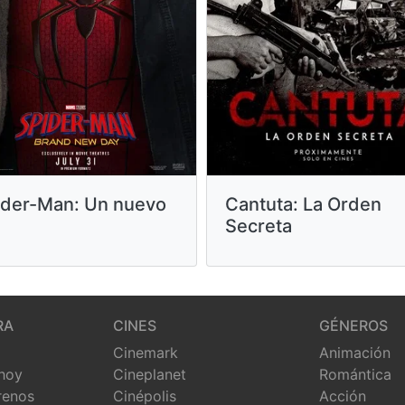
Cantuta: La Orden
ider-Man: Un nuevo
Secreta
RA
CINES
GÉNEROS
Cinemark
Animación
 hoy
Cineplanet
Romántica
renos
Cinépolis
Acción