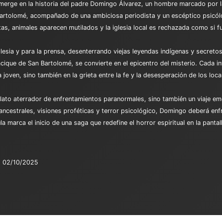
merge en la historia del padre Domingo Álvarez, un hombre marcado por la 
an Bartolomé, acompañado de una ambiciosa periodista y un escéptico psicó
s, animales aparecen mutilados y la iglesia local es rechazada como si f
lesia y para la prensa, desenterrando viejas leyendas indígenas y secreto
cique de San Bartolomé, se convierte en el epicentro del misterio. Cada 
a joven, sino también en la grieta entre la fe y la desesperación de los loca
lato aterrador de enfrentamientos paranormales, sino también un viaje emo
s ancestrales, visiones proféticas y terror psicológico, Domingo deberá en
la marca el inicio de una saga que redefine el horror espiritual en la pantal
02/10/2025