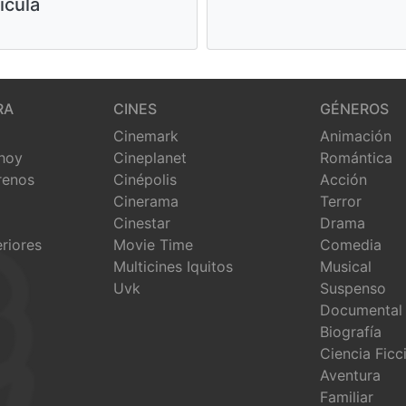
ícula
RA
CINES
GÉNEROS
Cinemark
Animación
 hoy
Cineplanet
Romántica
renos
Cinépolis
Acción
Cinerama
Terror
Cinestar
Drama
eriores
Movie Time
Comedia
Multicines Iquitos
Musical
Uvk
Suspenso
Documental
Biografía
Ciencia Ficc
Aventura
Familiar