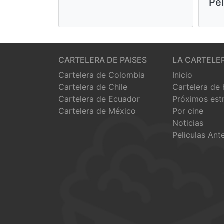
Pel
CARTELERA DE PAISES
LA CARTELE
Cartelera de Colombia
Inicio
Cartelera de Chile
Cartelera de
Cartelera de Ecuador
Próximos est
Cartelera de México
Por cine
Noticias
Peliculas Ant