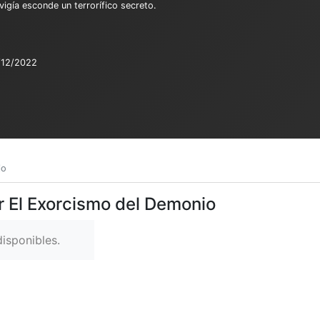
igía esconde un terrorífico secreto.
/12/2022
io
r El Exorcismo del Demonio
isponibles.