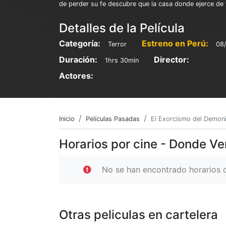
de perder su fe descubre que la casa donde ejerce de v
Detalles de la Película
Categoría:
Estreno en Perú:
Terror
08
Duración:
Director:
1hrs 30min
Actores:
Inicio
Películas Pasadas
El Exorcismo del Demon
Horarios por cine - Donde Ve
No se han encontrado horarios d
Otras peliculas en cartelera