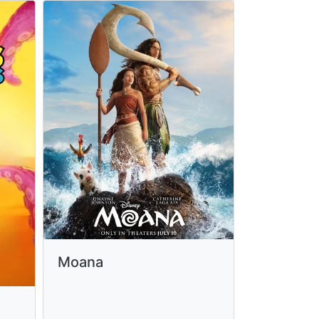
Moana
Cantuta: