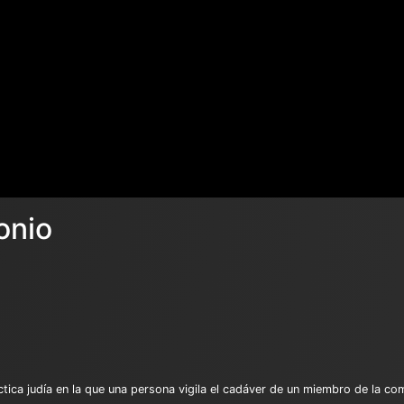
onio
tica judía en la que una persona vigila el cadáver de un miembro de la co