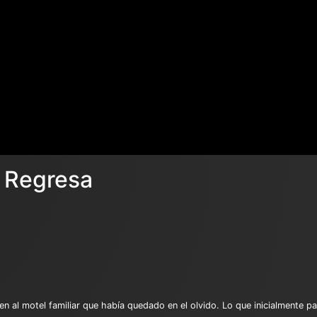
n Regresa
en al motel familiar que había quedado en el olvido. Lo que inicialmente p