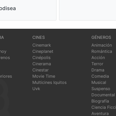
odisea
RA
CINES
GÉNEROS
Cinemark
Animación
 hoy
Cineplanet
Romántica
renos
Cinépolis
Acción
Cinerama
Terror
Cinestar
Drama
eriores
Movie Time
Comedia
Multicines Iquitos
Musical
Uvk
Suspenso
Documental
Biografía
Ciencia Ficc
Aventura