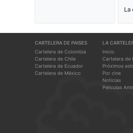
La 
CARTELERA DE PAISES
LA CARTELE
Cartelera de Colombia
Inicio
Cartelera de Chile
Cartelera de
Cartelera de Ecuador
Próximos est
Cartelera de México
Por cine
Noticias
Peliculas Ant