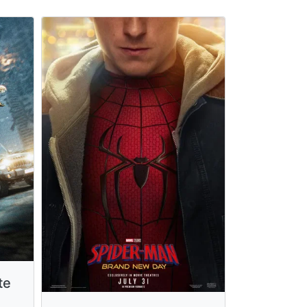
Moana
te