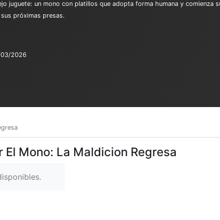
viejo juguete: un mono con platillos que adopta forma humana y comienza s
n sus próximas presas.
/03/2026
egresa
r El Mono: La Maldicion Regresa
isponibles.