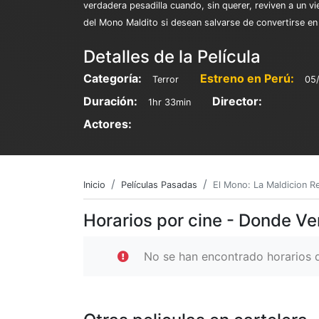
verdadera pesadilla cuando, sin querer, reviven a un 
del Mono Maldito si desean salvarse de convertirse e
Detalles de la Película
Categoría:
Estreno en Perú:
Terror
05
Duración:
Director:
1hr 33min
Actores:
Inicio
Películas Pasadas
El Mono: La Maldicion R
Horarios por cine - Donde Ve
No se han encontrado horarios d