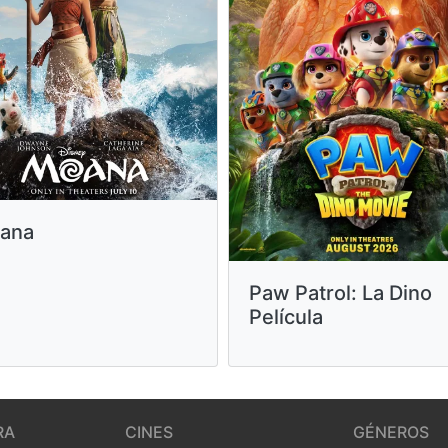
ana
Paw Patrol: La Dino
Película
RA
CINES
GÉNEROS