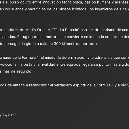
vela el pulso oculto entre innovación tecnológica, pasión humana y alianza
 los sueños y sacrificios de los pilotos icónicos, los ingenieros de élite y
abrasadores de Medio Oriente, “F1: La Película” narra el dramatismo de 
idadas. El rugido de los motores se convierte en la banda sonora de desa
 de perseguir la gloria a más de 300 kilómetros por hora.
 humano de la Fórmula 1: el miedo, la determinación y la adrenalina que co
volucionan la pista y la rivalidad entre equipos llega a su punto más álgid
lésimas de segundo.
icos de antaño a redescubrir el verdadero espíritu de la Fórmula 1 y a vivir
/06/2025