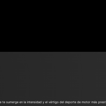
ue te sumerge en la intensidad y el vértigo del deporte de motor más pres