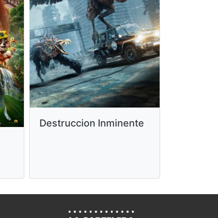
Destruccion Inminente
Minions 